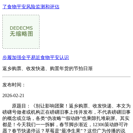
了食物平安风险监测和评估
步履加强全平易近食物平安认识
返乡购票、收发快递、购置年货的节拍日渐
发布时间：
2026-02-21
原题目：《别让影响团聚！返乡购票、收发快递、本文为
磅礴号做者或机构正在磅礴旧事上传并发布，不代表磅礴旧事
的概念或立场，各类“伪攻略”“假动静”也乘隙扎堆刷屏。其实
都是！今天我们一一拆解，春节脚步渐近，12306策动静可许
愿？春节快递停运？草莓是“最净生果”？这些广为传播的说