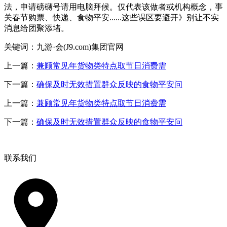
法，申请磅礴号请用电脑拜候。仅代表该做者或机构概念，事
关春节购票、快递、食物平安......这些误区要避开》别让不实
消息给团聚添堵。
关键词：九游·会(J9.com)集团官网
上一篇：
兼顾常见年货物类特点取节日消费需
下一篇：
确保及时无效措置群众反映的食物平安问
上一篇：
兼顾常见年货物类特点取节日消费需
下一篇：
确保及时无效措置群众反映的食物平安问
联系我们