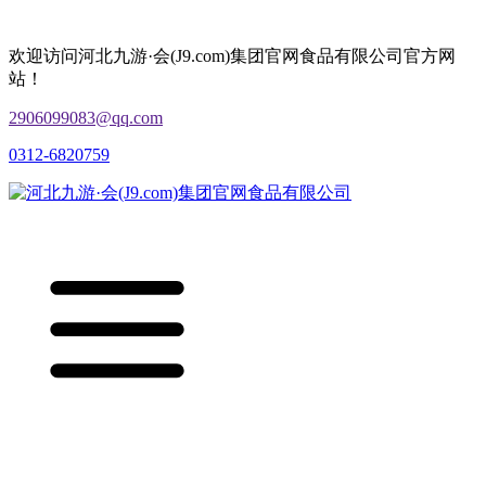
欢迎访问河北九游·会(J9.com)集团官网食品有限公司官方网
站！
2906099083@qq.com
0312-6820759