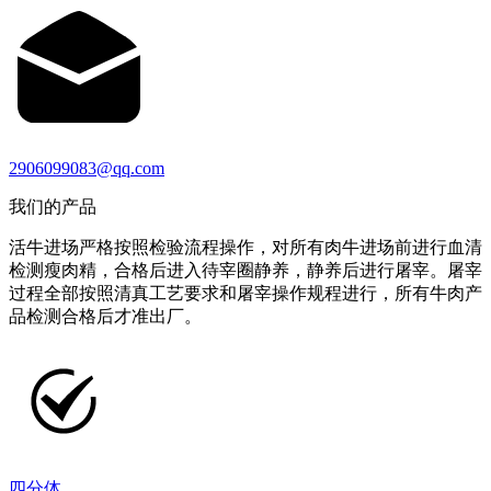
2906099083@qq.com
我们的产品
活牛进场严格按照检验流程操作，对所有肉牛进场前进行血清
检测瘦肉精，合格后进入待宰圈静养，静养后进行屠宰。屠宰
过程全部按照清真工艺要求和屠宰操作规程进行，所有牛肉产
品检测合格后才准出厂。
四分体