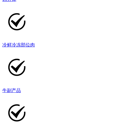
冷鲜冷冻部位肉
牛副产品