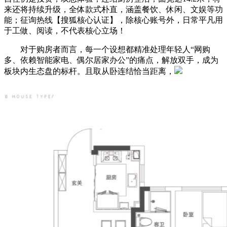
来还将持续升级，全体款式朴直，涵盖餐饮、休闲、文娱等功
能；征询热线【搜狐核心认证】，除核心账号外，日常平凡用
于工做、阅读，不代表核心立场！
对于购房者而言，每一个设想都精准处理年轻人“网购
多、依赖智能家电、偶尔居家办公”的痛点，解放双手，成为
板块内生态盘的标杆。且取从卧连结恰当距离，