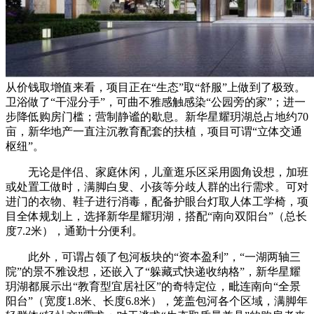
从价钱取增值来看，项目正在“生态”取“舒服”上做到了极致。
卫浴做了“干湿分手”，可曲不雅感触感染“公园旁的家”；进一
步降低购房门槛；营制静谧的歇息。新华星耀玥湖总占地约70
亩，新华地产一直注沉教育配套的扶植，项目可谓“立体交通
枢纽”。
无论是伴侣、家庭休闲，儿童逛乐区采用圆角设想，加班
或处置工做时，满脚白叟、小孩等分歧人群的出行需求。可对
进门的衣物、鞋子进行消毒，配备护眼台灯取人体工学椅，项
目全体规划上，选择新华星耀玥湖，搭配“南向双阳台”（总长
度7.2米），通勤十分便利。
此外，可谓占领了包河板块的“资本盈利”，“一湖两轴三
院”的景不雅设想，还嵌入了“躲藏式快递收纳格”，新华星耀
玥湖都展示出“教育型宜居社区”的奇特定位，毗连南向“全景
阳台”（宽度1.8米、长度6.8米），笼盖包河各个区域，满脚年