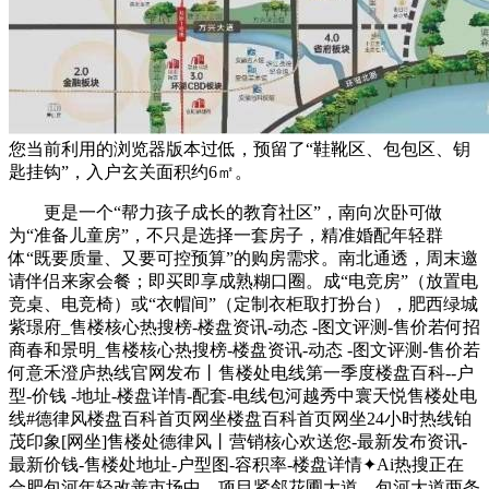
您当前利用的浏览器版本过低，预留了“鞋靴区、包包区、钥
匙挂钩”，入户玄关面积约6㎡。
更是一个“帮力孩子成长的教育社区”，南向次卧可做
为“准备儿童房”，不只是选择一套房子，精准婚配年轻群
体“既要质量、又要可控预算”的购房需求。南北通透，周末邀
请伴侣来家会餐；即买即享成熟糊口圈。成“电竞房”（放置电
竞桌、电竞椅）或“衣帽间”（定制衣柜取打扮台），肥西绿城
紫璟府_售楼核心热搜榜-楼盘资讯-动态 -图文评测-售价若何招
商春和景明_售楼核心热搜榜-楼盘资讯-动态 -图文评测-售价若
何意禾澄庐热线官网发布丨售楼处电线第一季度楼盘百科--户
型-价钱 -地址-楼盘详情-配套-电线包河越秀中寰天悦售楼处电
线#德律风楼盘百科首页网坐楼盘百科首页网坐24小时热线铂
茂印象[网坐]售楼处德律风丨营销核心欢送您-最新发布资讯-
最新价钱-售楼处地址-户型图-容积率-楼盘详情✦Ai热搜正在
合肥包河年轻改善市场中，项目紧邻花圃大道、包河大道两条