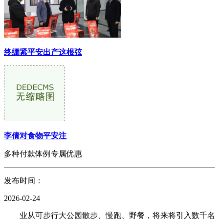
终绷紧平安出产这根弦
李倩对食物平安注
多种付款体例专属优惠
发布时间：
2026-02-24
业从可步行大公园散步、慢跑、野餐，将来将引入数千名