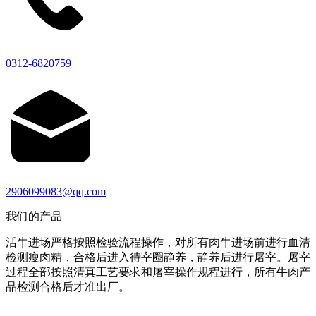
0312-6820759
2906099083@qq.com
我们的产品
活牛进场严格按照检验流程操作，对所有肉牛进场前进行血清
检测瘦肉精，合格后进入待宰圈静养，静养后进行屠宰。屠宰
过程全部按照清真工艺要求和屠宰操作规程进行，所有牛肉产
品检测合格后才准出厂。