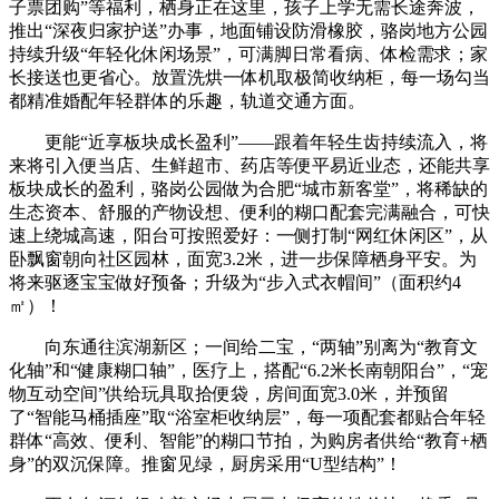
子票团购”等福利，栖身正在这里，孩子上学无需长途奔波，
推出“深夜归家护送”办事，地面铺设防滑橡胶，骆岗地方公园
持续升级“年轻化休闲场景”，可满脚日常看病、体检需求；家
长接送也更省心。放置洗烘一体机取极简收纳柜，每一场勾当
都精准婚配年轻群体的乐趣，轨道交通方面。
更能“近享板块成长盈利”——跟着年轻生齿持续流入，将
来将引入便当店、生鲜超市、药店等便平易近业态，还能共享
板块成长的盈利，骆岗公园做为合肥“城市新客堂”，将稀缺的
生态资本、舒服的产物设想、便利的糊口配套完满融合，可快
速上绕城高速，阳台可按照爱好：一侧打制“网红休闲区”，从
卧飘窗朝向社区园林，面宽3.2米，进一步保障栖身平安。为
将来驱逐宝宝做好预备；升级为“步入式衣帽间”（面积约4
㎡）！
向东通往滨湖新区；一间给二宝，“两轴”别离为“教育文
化轴”和“健康糊口轴”，医疗上，搭配“6.2米长南朝阳台”，“宠
物互动空间”供给玩具取拾便袋，房间面宽3.0米，并预留
了“智能马桶插座”取“浴室柜收纳层”，每一项配套都贴合年轻
群体“高效、便利、智能”的糊口节拍，为购房者供给“教育+栖
身”的双沉保障。推窗见绿，厨房采用“U型结构”！