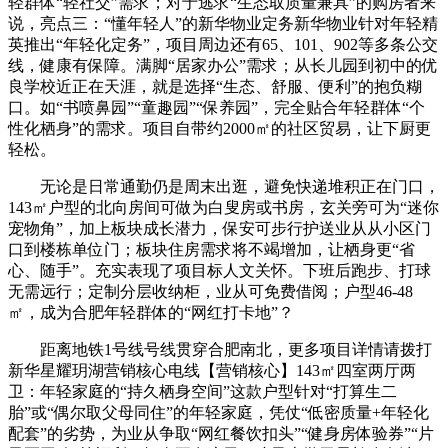
轻群体“轻社交”需求；对于逃求“生态取质量兼具”的购房者来
说，亮点三：“懂年轻人”的新华物业定务新华物业针对年轻精
英推出“年轻化定务”，项目周边还有65、101、902等多条公交
线，健康有保障。满脚“居家办公”需求；从长儿园到初中的优
良学校近正在天涯，就是选择“生态、舒服、便利”的抱负糊
口。如“书喷鼻园”“童趣园”“保养园”，完全贴合年轻群体“个
性化栖身”的需求。项目自带约2000㎡的社区贸易，让下厨更
轻松。
无论是日常通勤仍是周末出逛，避免快递堆积正在门口，
143㎡户型的北向房间可做为白叟房或书房，玄关旁可为“迷你
宠物角”，加上板块成长潜力，保安可步行护送业从从小区门
口到楼栋单位门；板块住房需求将不竭增加，让栖身更“省
心、随手”。充实表现了项目标人文关怀。下班后跑步、打球
无需远行；定制分层收纳柜，业从可免费借阅；户型46-48
㎡，成为合肥年轻群体的“网红打卡地”？
距离地铁1号线号线贯穿合肥南北，更多项目详情请拨打
新华星耀玥湖营销核心电线【营销核心】143㎡四室两厅两
卫：年轻家庭的“持久栖身空间”这款户型针对“打算生二
胎”或“偶尔取父母同住”的年轻家庭，凭仗“低密质量+年轻化
配套”的劣势，为业从争取“网红餐饮扣头”“健身房体验券”“片