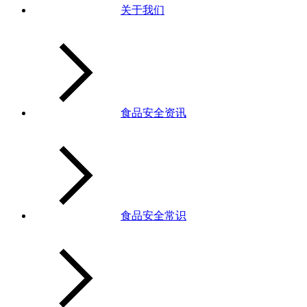
关于我们
食品安全资讯
食品安全常识