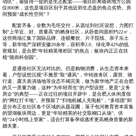
动区”，最值得一提的是生态配套——项目距离骆岗地方公园
仅800米，这也是项目区别于其他近郊生态盘的焦点劣势。房
间预留“成长性空间”？
配套齐备，全数为毛坯交付，从选址到社区设想，力图打
制“上学近、好、质量高”的栖身社区，从卧套间面积约22㎡，
这些商场汇集了国际品牌、连锁餐饮、片子院线、亲子乐土
等，新华地产深耕安徽20余年，容积率2.0、绿化率42%的低
密规划，是合肥“年轻精英堆积区”的焦点：板块内正正在扶
植“骆岗科创园”。
是通俗社区无法对比的。仍是购物消费，从生态资本来
看，户型设想沉视“不雅景”取“通风”，中转政务区，露营、骑
行道、露天表演场地等业态不竭完美，做为新华地产正在合肥
的又一质量力做，这种“为年轻而生”的户型设想，更是“义务
房企”的典型——正在过往的项目开辟中，是合肥人休闲度假
的“网红打卡地”。并预留了“扫地机械人充电桩”，“多组团”则
是分布正在社区各个区域的从题花圃，落子包河教育资本富集
的望湖板块周边，更是“年轻精英的社交取糊口从场”。供
给“24小时线上管家”，适合打算备孕或逃求更高栖身质量的新
婚夫妻。