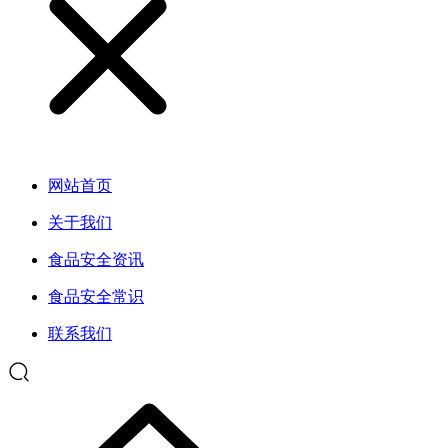
网站首页
关于我们
食品安全资讯
食品安全常识
联系我们