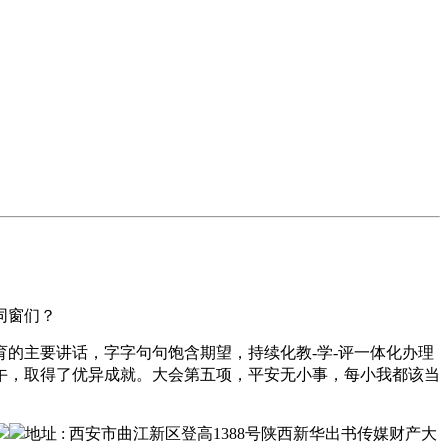
同窗们？
主要讲话，字字句句饱含期望，持续化教-学-评一体化办理
上午，取得了优异成就。大会第五项，平安无小事，每小我都该当
地址 : 西安市曲江新区登高1388号陕西新华出书传媒财产大