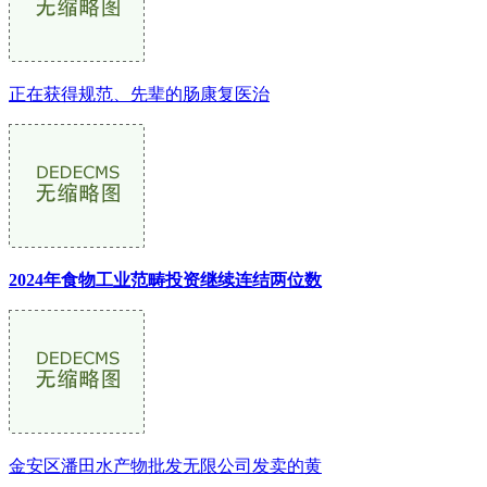
正在获得规范、先辈的肠康复医治
2024年食物工业范畴投资继续连结两位数
金安区潘田水产物批发无限公司发卖的黄