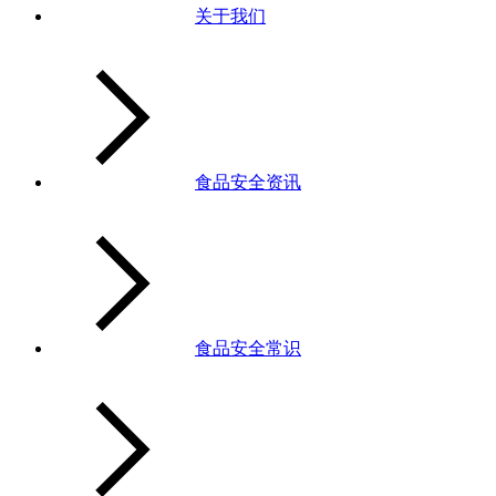
关于我们
食品安全资讯
食品安全常识