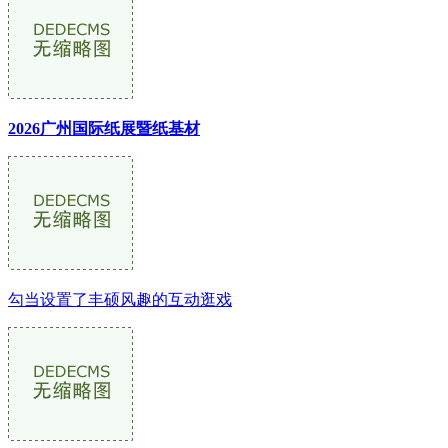
2026广州国际纸展暨纸基材
勾当设置了丰硕风趣的互动逛戏