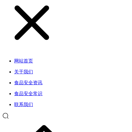
网站首页
关于我们
食品安全资讯
食品安全常识
联系我们