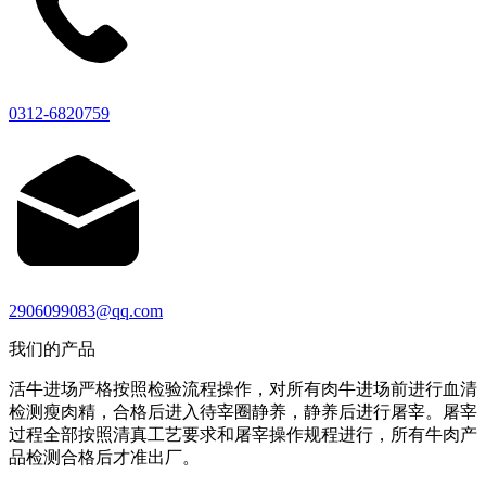
0312-6820759
2906099083@qq.com
我们的产品
活牛进场严格按照检验流程操作，对所有肉牛进场前进行血清
检测瘦肉精，合格后进入待宰圈静养，静养后进行屠宰。屠宰
过程全部按照清真工艺要求和屠宰操作规程进行，所有牛肉产
品检测合格后才准出厂。