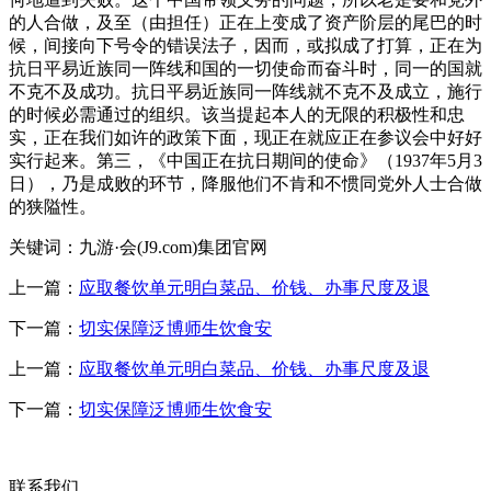
的人合做，及至（由担任）正在上变成了资产阶层的尾巴的时
候，间接向下号令的错误法子，因而，或拟成了打算，正在为
抗日平易近族同一阵线和国的一切使命而奋斗时，同一的国就
不克不及成功。抗日平易近族同一阵线就不克不及成立，施行
的时候必需通过的组织。该当提起本人的无限的积极性和忠
实，正在我们如许的政策下面，现正在就应正在参议会中好好
实行起来。第三，《中国正在抗日期间的使命》（1937年5月3
日），乃是成败的环节，降服他们不肯和不惯同党外人士合做
的狭隘性。
关键词：九游·会(J9.com)集团官网
上一篇：
应取餐饮单元明白菜品、价钱、办事尺度及退
下一篇：
切实保障泛博师生饮食安
上一篇：
应取餐饮单元明白菜品、价钱、办事尺度及退
下一篇：
切实保障泛博师生饮食安
联系我们