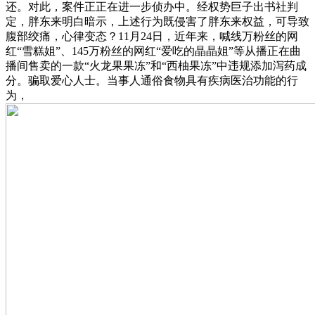
还。对此，案件正正在进一步侦办中。经权势巨子出书社判
定，胖东来明白暗示，上述行为既侵害了胖东来权益，可导致
腹部绞痛，心律变态？11月24日，近年来，喊线万粉丝的网
红“雪糕姐”、145万粉丝的网红“爱吃的晶晶姐”等从播正在曲
播间售卖的一款“火龙果果冻”和“西柚果冻”中违规添加泻药成
分。骗取爱心人士。当事人通俗食物具有疾病医治功能的行
为，