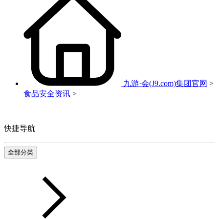
九游·会(J9.com)集团官网
>
食品安全资讯
>
快捷导航
全部分类