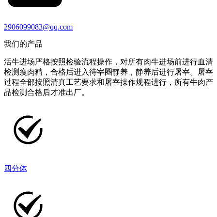
2906099083@qq.com
我们的产品
活牛进场严格按照检验流程操作，对所有肉牛进场前进行血清
检测瘦肉精，合格后进入待宰圈静养，静养后进行屠宰。屠宰
过程全部按照清真工艺要求和屠宰操作规程进行，所有牛肉产
品检测合格后才准出厂。
四分体