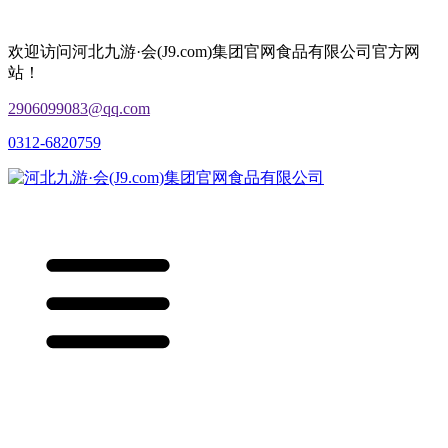
欢迎访问河北九游·会(J9.com)集团官网食品有限公司官方网
站！
2906099083@qq.com
0312-6820759