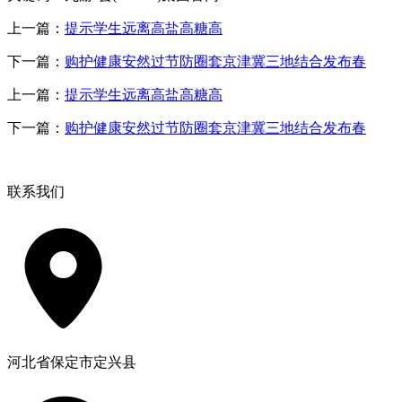
上一篇：
提示学生远离高盐高糖高
下一篇：
购护健康安然过节防圈套京津冀三地结合发布春
上一篇：
提示学生远离高盐高糖高
下一篇：
购护健康安然过节防圈套京津冀三地结合发布春
联系我们
河北省保定市定兴县