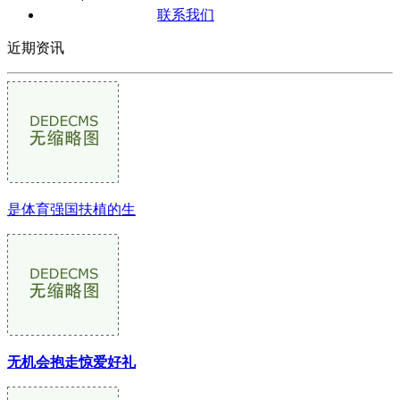
联系我们
近期资讯
是体育强国扶植的生
无机会抱走惊爱好礼