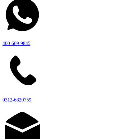
400-669-9845
0312-6820759