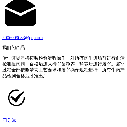
2906099083@qq.com
我们的产品
活牛进场严格按照检验流程操作，对所有肉牛进场前进行血清
检测瘦肉精，合格后进入待宰圈静养，静养后进行屠宰。屠宰
过程全部按照清真工艺要求和屠宰操作规程进行，所有牛肉产
品检测合格后才准出厂。
四分体