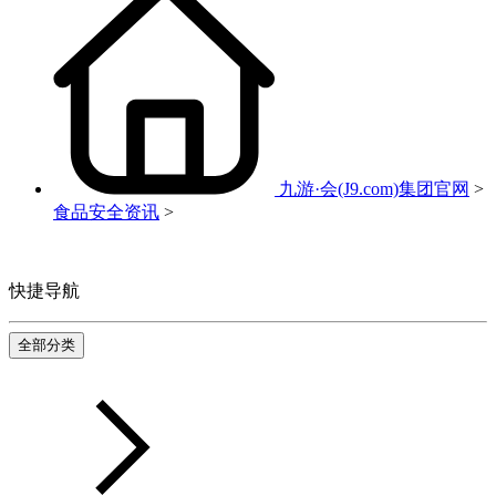
九游·会(J9.com)集团官网
>
食品安全资讯
>
快捷导航
全部分类