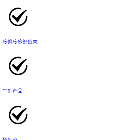
冷鲜冷冻部位肉
牛副产品
预制菜