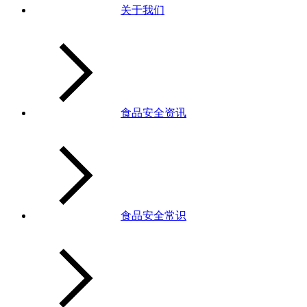
关于我们
食品安全资讯
食品安全常识