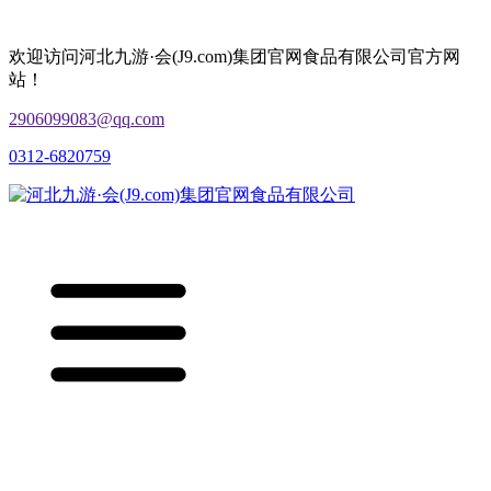
欢迎访问河北九游·会(J9.com)集团官网食品有限公司官方网
站！
2906099083@qq.com
0312-6820759