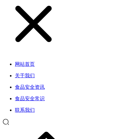
网站首页
关于我们
食品安全资讯
食品安全常识
联系我们