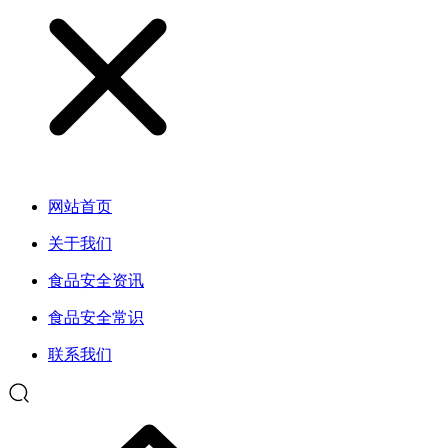
网站首页
关于我们
食品安全资讯
食品安全常识
联系我们