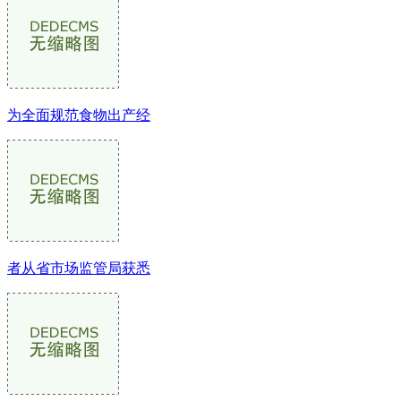
为全面规范食物出产经
者从省市场监管局获悉