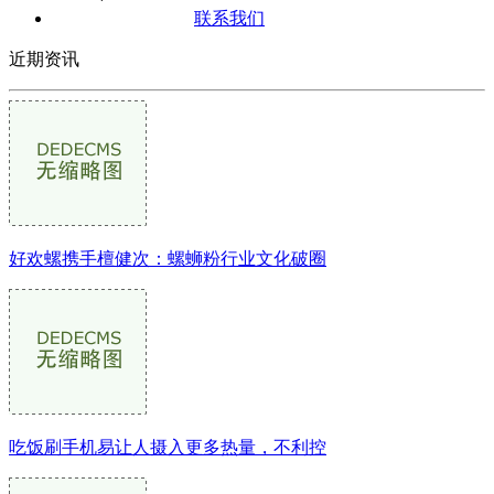
联系我们
近期资讯
好欢螺携手檀健次：螺蛳粉行业文化破圈
吃饭刷手机易让人摄入更多热量，不利控