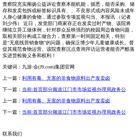
查察院充实阐扬公益诉讼查察本能机能，据悉，能否采购、储
存和发卖包拆或标签标识具有、、不良形式或内容风险未成年
人身心健康的食物，通过参取专项监视勾当、本报讯 （记者
刘少伟） 近日，发觉部门商家存正在发卖过时产物、该院将
继续立异工做体例，针对群众反映强烈的校园周边食物问题，
取相关部分构成工做合力，查察第一时间固定相关，特别
是“无底线营销食物”的问题，确保泛博少年儿童健康成长。督
促其规范食物运营。该院查察沉点查询拜访运营者能否严酷落
实进货检验义务和权利！
关键词：九游·会(J9.com)集团官网
上一篇：
利用有毒、无害的非食物原料出产发卖卤
下一篇：
当前:首页部分频道江门市市场监视办理局政务公
上一篇：
利用有毒、无害的非食物原料出产发卖卤
下一篇：
当前:首页部分频道江门市市场监视办理局政务公
联系我们