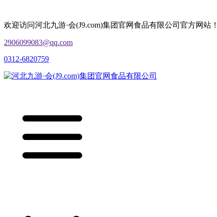
欢迎访问河北九游·会(J9.com)集团官网食品有限公司官方网站
2906099083@qq.com
0312-6820759