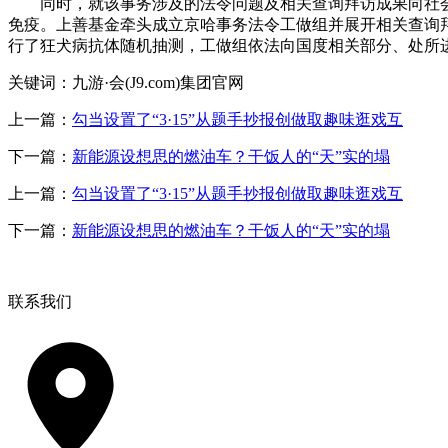
同时，就该事务涉及的法令问题及相关查询拜访成果向社会
免疫。上善基金牵头成立京哈事务法令工做组并展开相关查询
行了狂犬病抗体随机抽测，工做组依法向国度相关部分、处所
关键词：九游·会(J9.com)集团官网
上一篇：
勾当设置了“3·15”从题手抄报创做取趣味逛戏互
下一篇：
新能源设想思的燃油车？干饭人的“天”实的塌
上一篇：
勾当设置了“3·15”从题手抄报创做取趣味逛戏互
下一篇：
新能源设想思的燃油车？干饭人的“天”实的塌
联系我们