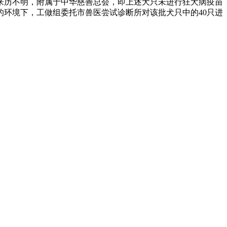
历不明，附属于中华慈善总会，即上述犬只未进行狂犬病疫苗
环境下，工做组委托市兽医尝试诊断所对该批犬只中的40只进