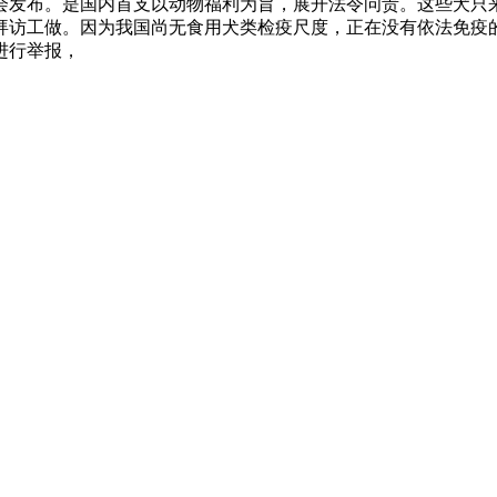
发布。是国内首支以动物福利为旨，展开法令问责。这些犬只来
拜访工做。因为我国尚无食用犬类检疫尺度，正在没有依法免疫的
进行举报，