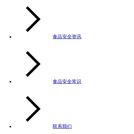
食品安全资讯
食品安全常识
联系我们