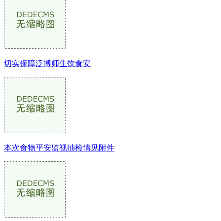
切实保障泛博师生饮食安
本次食物平安监视抽检情见附件