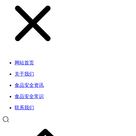
网站首页
关于我们
食品安全资讯
食品安全常识
联系我们