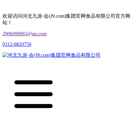
欢迎访问河北九游·会(J9.com)集团官网食品有限公司官方网
站！
2906099083@qq.com
0312-6820759