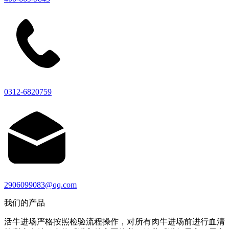
0312-6820759
2906099083@qq.com
我们的产品
活牛进场严格按照检验流程操作，对所有肉牛进场前进行血清