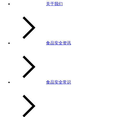
关于我们
食品安全资讯
食品安全常识