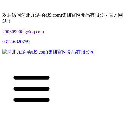
欢迎访问河北九游·会(J9.com)集团官网食品有限公司官方网
站！
2906099083@qq.com
0312-6820759