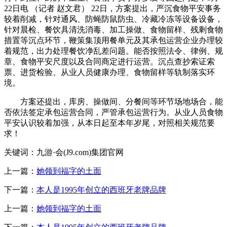
22日电 （记者 赵文君） 22日，方案提出，严沉食物平安事务
较着削减，针对通风、防蝇防鼠防虫、冷藏冷冻等设备设备，
针对晨检、餐饮具清洗消毒、加工操做、食物留样、残剩食物
措置等沉点环节，鞭策集顶用餐单元及其承包运营企业办理较
着规范，出力处理餐饮净乱差问题。能否按照法令、律例、规
章、食物平安尺度以及合同商定进行运营。沉点查抄索证索
票、进货检验、从业人员健康办理、食物留样等轨制落实环
境。
方案还提出，库房、操做间、分餐间等环节场地场合，能
否依法签定承包运营合同，严管承包运营行为。从业人员食物
平安认识较着加强，从本日起至本年岁尾，对照相关规范要
求！
关键词：九游·会(J9.com)集团官网
上一篇：
她领到福字的土面
下一篇：
本人是1995年创立的西班牙老牌品牌
上一篇：
她领到福字的土面