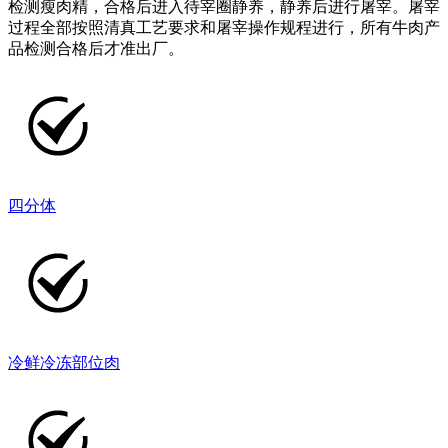
检测瘦肉精，合格后进入待宰圈静养，静养后进行屠宰。屠宰
过程全部按照清真工艺要求和屠宰操作规程进行，所有牛肉产
品检测合格后才准出厂。
四分体
冷鲜冷冻部位肉