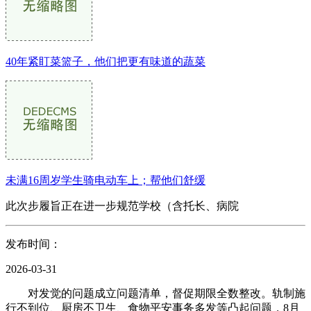
40年紧盯菜篮子，他们把更有味道的蔬菜
未满16周岁学生骑电动车上；帮他们舒缓
此次步履旨正在进一步规范学校（含托长、病院
发布时间：
2026-03-31
对发觉的问题成立问题清单，督促期限全数整改。轨制施
行不到位、厨房不卫生、食物平安事务多发等凸起问题，8月