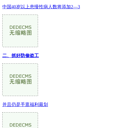
中国40岁以上患慢性病人数将添加2—3
二、抓好防偷盗工
并且仍是手逛福利最划