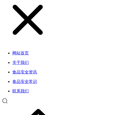
网站首页
关于我们
食品安全资讯
食品安全常识
联系我们