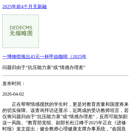
2025年前4个月无新融
一博物馆推出45元一杯甲由咖啡（2025年
问题归由于“抗压能力衰”或“情感办理差”
发布时间：
2026-04-02
正在帮帮情感搅扰的学生时，更是对教育质量和国度将来
的切实保障。该查询拜访还显示，近两成的受访教师坦言，若
仅将问题归由于“抗压能力衰”或“情感办理差”，反而可能加剧
这一风险。”教育部党组、副部长杜江峰于2025年正在《进修
时报》发文提出：健全教师心理健康支撑办事系统，”俞国良