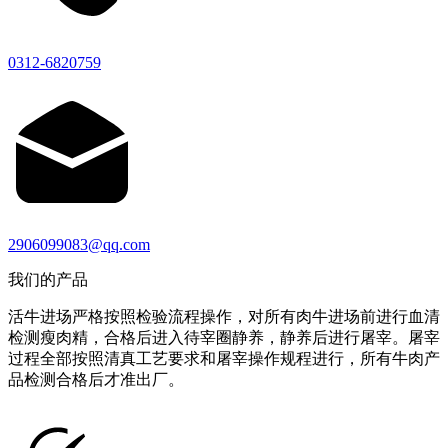
0312-6820759
2906099083@qq.com
我们的产品
活牛进场严格按照检验流程操作，对所有肉牛进场前进行血清
检测瘦肉精，合格后进入待宰圈静养，静养后进行屠宰。屠宰
过程全部按照清真工艺要求和屠宰操作规程进行，所有牛肉产
品检测合格后才准出厂。