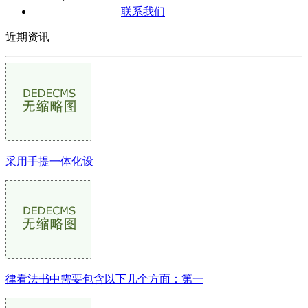
联系我们
近期资讯
采用手提一体化设
律看法书中需要包含以下几个方面：第一