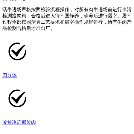
活牛进场严格按照检验流程操作，对所有肉牛进场前进行血清
检测瘦肉精，合格后进入待宰圈静养，静养后进行屠宰。屠宰
过程全部按照清真工艺要求和屠宰操作规程进行，所有牛肉产
品检测合格后才准出厂。
四分体
冷鲜冷冻部位肉