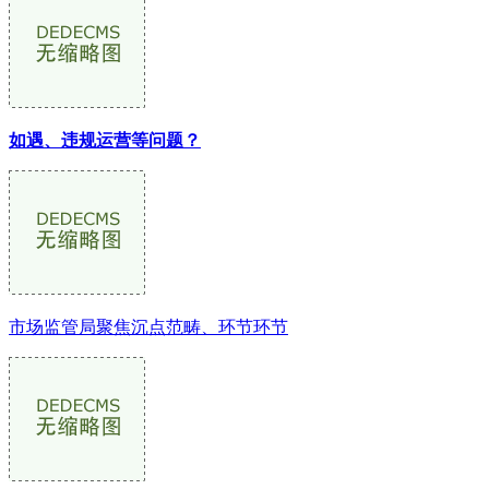
如遇、违规运营等问题？
市场监管局聚焦沉点范畴、环节环节