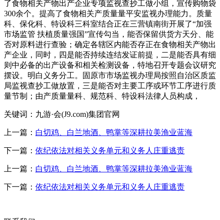
了食物相关产物出产企业专项监视查抄工做小组，宣传购物袋
300余个。提高了食物相关产质量量平安监视办理能力。质量
科、保化科、特设科三科室结合正在三营镇南街开展了“加强
市场监管 扶植质量强国”宣传勾当，能否保留供货方天分、能
否对原料进行查验；确定各辖区内能否存正在食物相关产物出
产企业，同时，四是能否持续连结发证前提，二是能否具有细
则中必备的出产设备和相关检测设备，特地召开专题会议研究
摆设。明白义务分工。固原市市场监视办理局按照自治区质监
局监视查抄工做放置，三是能否对主要工序或环节工序进行质
量节制；由产质量量科、规范科、特设科法律人员构成，
关键词：九游·会(J9.com)集团官网
上一篇：
白切鸡、白兰地酒、鸭掌等深耕拉美渔业蓝海
下一篇：
依纪依法对相关义务单元和义务人庄重逃责
上一篇：
白切鸡、白兰地酒、鸭掌等深耕拉美渔业蓝海
下一篇：
依纪依法对相关义务单元和义务人庄重逃责