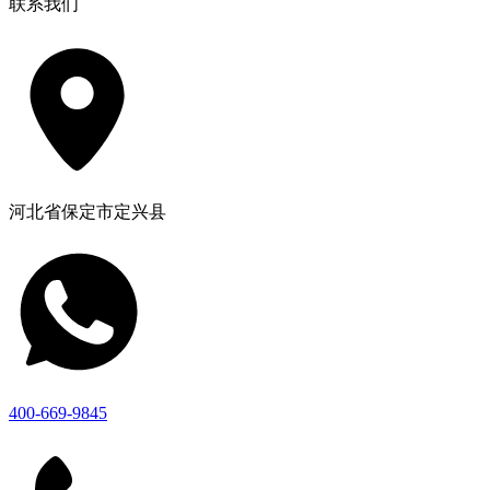
联系我们
河北省保定市定兴县
400-669-9845